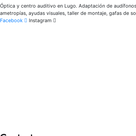
Óptica y centro auditivo en Lugo. Adaptación de audífonos (
ametropías, ayudas visuales, taller de montaje, gafas de so
Facebook
Instagram
Revisión
Visual
Auditiva
Taller propio
Servicios
Lentes de contacto
Gafas graduadas
Gafas de sol
Audífonos