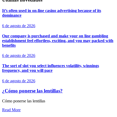
It’s often used in on-line casino advertising because of its
dominance
6 de agosto de 2026
Our company is purchased and make your on line gambling
establishment feel effortless, exciting, and you may packed with
benefits
6 de agosto de 2026
The sort of slot you select influences volatility, winnings
frequency, and you will pace
6 de agosto de 2026
¿Cómo ponerse las lentillas?
Cómo ponerse las lentillas
Read More