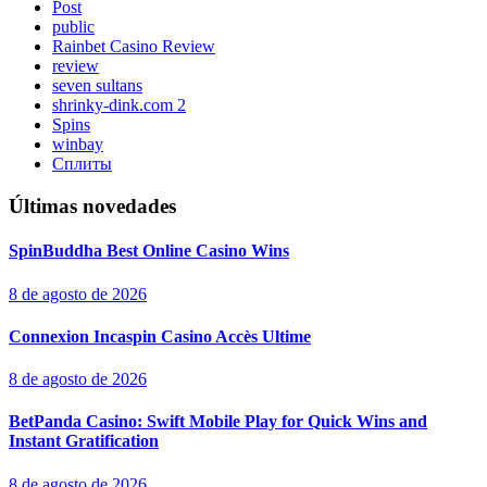
Post
public
Rainbet Casino Review
review
seven sultans
shrinky-dink.com 2
Spins
winbay
Сплиты
Últimas novedades
SpinBuddha Best Online Casino Wins
8 de agosto de 2026
Connexion Incaspin Casino Accès Ultime
8 de agosto de 2026
BetPanda Casino: Swift Mobile Play for Quick Wins and
Instant Gratification
8 de agosto de 2026