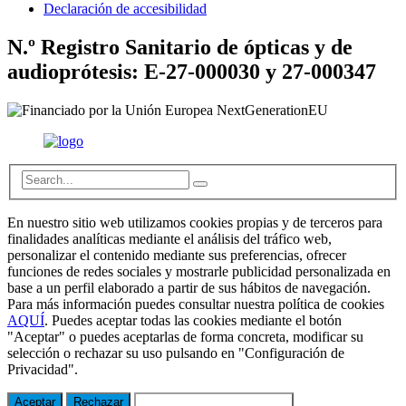
Declaración de accesibilidad
N.º Registro Sanitario de ópticas y de
audioprótesis: E-27-000030 y 27-000347
En nuestro sitio web utilizamos cookies propias y de terceros para
finalidades analíticas mediante el análisis del tráfico web,
personalizar el contenido mediante sus preferencias, ofrecer
funciones de redes sociales y mostrarle publicidad personalizada en
base a un perfil elaborado a partir de sus hábitos de navegación.
Para más información puedes consultar nuestra política de cookies
AQUÍ
. Puedes aceptar todas las cookies mediante el botón
"Aceptar" o puedes aceptarlas de forma concreta, modificar su
selección o rechazar su uso pulsando en "Configuración de
Privacidad".
Aceptar
Rechazar
Configuración de privacidad