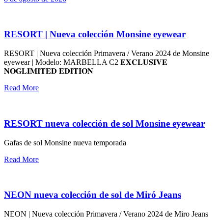
RESORT | Nueva colección Monsine eyewear
RESORT | Nueva colección Primavera / Verano 2024 de Monsine
eyewear | Modelo: MARBELLA C2 𝐄𝐗𝐂𝐋𝐔𝐒𝐈𝐕𝐄
𝐍𝐎𝐆𝐋𝐈𝐌𝐈𝐓𝐄𝐃 𝐄𝐃𝐈𝐓𝐈𝐎𝐍
Read More
RESORT nueva colección de sol Monsine eyewear
Gafas de sol Monsine nueva temporada
Read More
NEON nueva colección de sol de Miró Jeans
NEON | Nueva colección Primavera / Verano 2024 de Miro Jeans