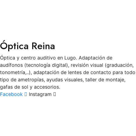
Óptica Reina
Óptica y centro auditivo en Lugo. Adaptación de
audífonos (tecnología digital), revisión visual (graduación,
tonometría,..), adaptación de lentes de contacto para todo
tipo de ametropías, ayudas visuales, taller de montaje,
gafas de sol y accesorios.
Facebook
Instagram
Revisión
Visual
Auditiva