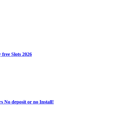
 free Slots 2026
 No deposit or no Install!