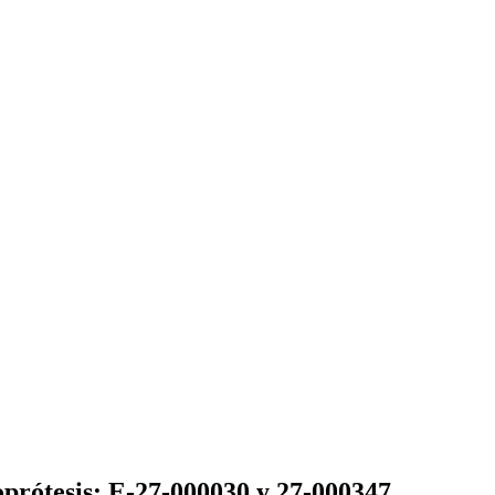
ioprótesis: E-27-000030 y 27-000347