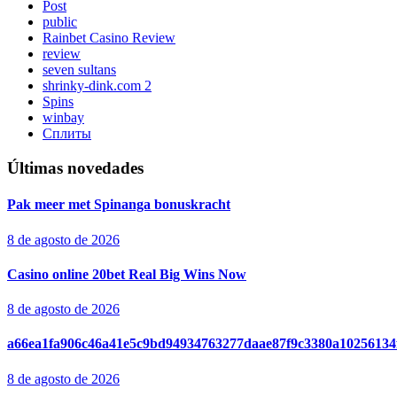
Post
public
Rainbet Casino Review
review
seven sultans
shrinky-dink.com 2
Spins
winbay
Сплиты
Últimas novedades
Pak meer met Spinanga bonuskracht
8 de agosto de 2026
Casino online 20bet Real Big Wins Now
8 de agosto de 2026
a66ea1fa906c46a41e5c9bd94934763277daae87f9c3380a10256134
8 de agosto de 2026