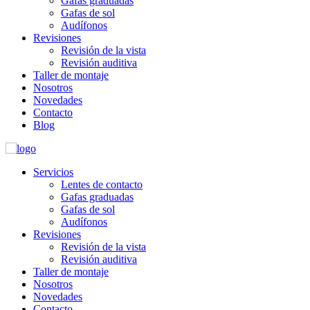
Gafas graduadas
Gafas de sol
Audífonos
Revisiones
Revisión de la vista
Revisión auditiva
Taller de montaje
Nosotros
Novedades
Contacto
Blog
Servicios
Lentes de contacto
Gafas graduadas
Gafas de sol
Audífonos
Revisiones
Revisión de la vista
Revisión auditiva
Taller de montaje
Nosotros
Novedades
Contacto