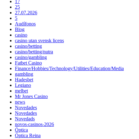
17
25
27.07.2026
5
Audífonos
Blog
casino
casino utan svensk licens
casino/betting
casino/betting/nutra
casino/gambling
Fatbet Casino
Finance/Hobbies/Technology/Utilities/Education/Media
gambling
Hadesbet
Legiano
melbet
Mr Jones Casino
news
Novedades
Novedades
Novedads
novos-casinos-2026
Óptica
Óptica Reina