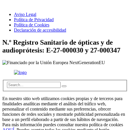
Aviso Legal
Política de Privacidad
Política de Cookies
Declaración de accesibilidad
N.º Registro Sanitario de ópticas y de
audioprótesis: E-27-000030 y 27-000347
En nuestro sitio web utilizamos cookies propias y de terceros para
finalidades analíticas mediante el análisis del tráfico web,
personalizar el contenido mediante sus preferencias, ofrecer
funciones de redes sociales y mostrarle publicidad personalizada en
base a un perfil elaborado a partir de sus hábitos de navegación.
Para más información puedes consultar nuestra política de cookies
AQUÍ
. Puedes aceptar todas las cookies mediante el botón